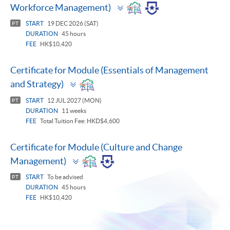
Toggle
Workforce Management)
panel
START
19 DEC 2026 (SAT)
PT
DURATION
45 hours
FEE
HK$10,420
Certificate for Module (Essentials of Management
Toggle
and Strategy)
panel
START
12 JUL 2027 (MON)
PT
DURATION
11 weeks
FEE
Total Tuition Fee: HKD$4,600
Certificate for Module (Culture and Change
Toggle
Management)
panel
START
To be advised
PT
DURATION
45 hours
FEE
HK$10,420