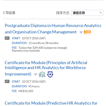
5 项结果
排序方式
课程名称
Postgraduate Diploma in Human Resource Analytics
Toggle
and Organisation Change Management
panel
START
10 OCT 2026 (SAT)
PT
DURATION
12 months to 28 months
FEE
Tuition fee: $39,600 (subject to change)
Payment is by modules
Certificate for Module (Principles of Artificial
Intelligence and HR Analytics for Workforce
Toggle
Improvement)
panel
START
10 OCT 2026 (SAT)
PT
DURATION
45 hours
FEE
HK$10,420
Certificate for Module (Predictive HR Analytics for