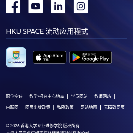
转
转
转
转
到
到
到
到
facebook
youtube
linkedin
instag
HKU SPACE 流动应用程式
职位空缺
教学/报名中心地点
学员网站
教师网站
内联网
网页出版政策
私隐政策
网站地图
无障碍网页
© 2026 香港大学专业进修学院 版权所有
香港大学专业进修学院乃非牟利担保有限公司