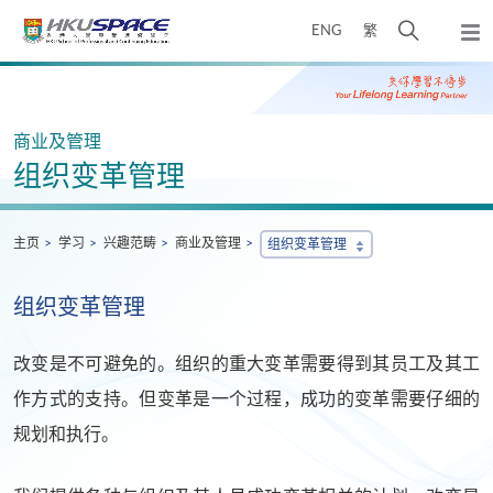
Skip
打
ENG
繁
to
弹
main
开
出
Main
content
搜
主
content
菜
寻
start
单
介
商业及管理
面
组织变革管理
主页
学习
兴趣范畴
商业及管理
组织变革管理
组织变革管理
改变是不可避免的。组织的重大变革需要得到其员工及其工
作方式的支持。但变革是一个过程，成功的变革需要仔细的
规划和执行。