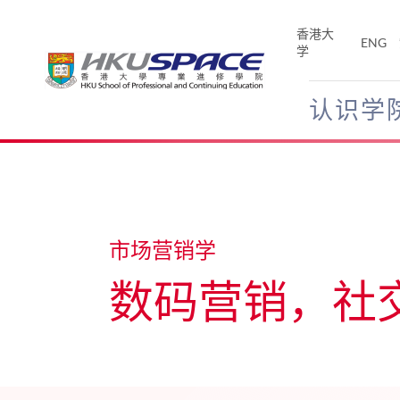
Skip
to
香港大
ENG
main
学
content
认识学
Main
content
start
市场营销学
数码营销，社