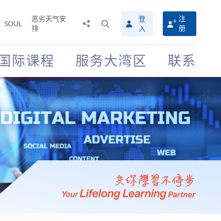
恶劣天气安
登
注
分
打
SOUL
排
册
入
享
开
至
搜
寻
国际课程
服务大湾区
联系
介
面