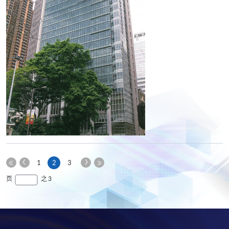
上
下
本
1
2
3
一
一
第
页
最
页
之 3
页
页
一
后
页
一
页