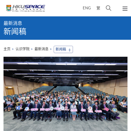
Skip
打
ENG
繁
to
弹
main
开
出
Main
content
搜
主
最新消息
content
菜
寻
新闻稿
start
单
介
面
主页
认识学院
最新消息
新闻稿
，
会
地