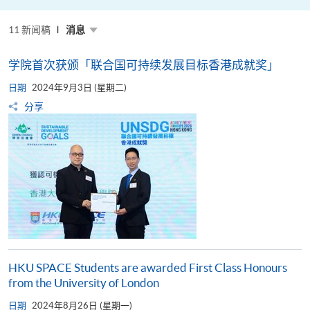
粤
港
澳
11 新闻稿
高
消息
校
联
盟
学院首次获颁「联合国可持续发展目标香港成就奖」
十
周
日期
年
2024年9月3日 (星期二)
年
分享
会
暨
校
长
论
坛
HKU SPACE Students are awarded First Class Honours
from the University of London
日期
2024年8月26日 (星期一)