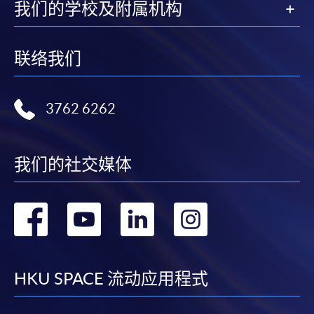
我们的学校及附属机构
联络我们
3762 6262
我们的社交媒体
转
转
转
转
到
到
到
到
facebook
youtube
linkedin
instag
HKU SPACE 流动应用程式