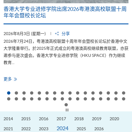
香港大学专业进修学院出席2026粤港澳高校联盟十周
年年会暨校长论坛
2026年8月3日 (星期一)
分享
2
2026年7月24日，粤港澳高校联盟十周年年会暨校长论坛於香港中文
大学隆重举行。於2025年正式成立的粤港澳高校继续教育联盟，亦获
邀参与是次盛会。香港大学专业进修学院（HKU SPACE）作为继续
教育...
少
香
更多
港
大
学
专
业
进
修
按下以暂停幻灯片
学
院
2014
2015
2016
2017
2018
2019
2020
出
席
2024
2026
2021
2022
2023
2025
2026