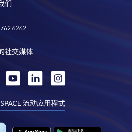
我们
3762 6262
的社交媒体
转
转
转
转
到
到
到
到
facebook
youtube
linkedin
instagram
 SPACE 流动应用程式