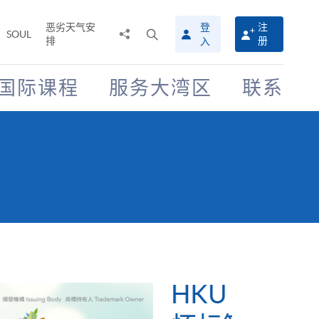
恶劣天气安
登
注
分
打
SOUL
排
册
入
享
开
至
搜
寻
国际课程
服务大湾区
联系
介
面
SPACE 支持「低碳关
香港大