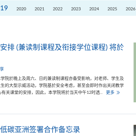
划
2026」
19
2020
2021
2022
2023
2024
2025
2026
推
动
低
碳
与
ESG
发
展
排 (兼读制课程及衔接学位课程) 将於
享
本学院於晚上及周六、日的兼读制课程亦备受影响，对老师、学生及
发生的大型示威活动，学院基於安全考虑，甚至会即时作出关闭教学
重
有关课堂的安排，因此，本学院将於当天中午12时透...
更多
要
讯
息
：
有
关
课
堂
低碳亚洲签署合作备忘录
取
消