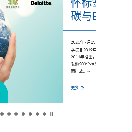
计划2026」 推动低
育数
SG发展
2026年5月27日
香港大学专业进
(星期四)
分享
次合作标志着学
起成为「低碳关怀标签」计划的支持伙伴。该计划於
是香港历史最悠久、亦具公信力的认证之一；至今已颁
，表扬并赋能企业及机构，涵盖各行各业，致力於减少
香
更多
港
大
学
专
业
进
修
学
院
按下以暂停幻灯片
与
Google
Cloud
携
手