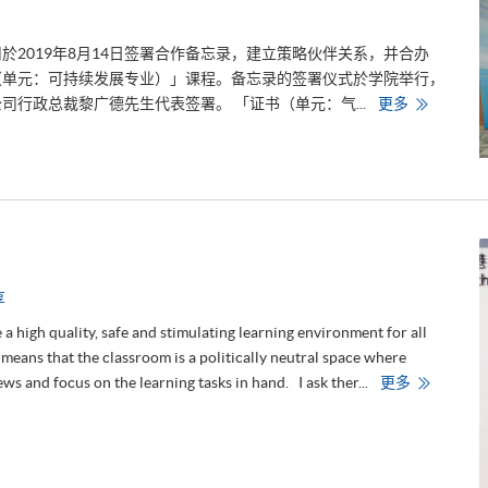
安
排
(
2019年8月14日签署合作备忘录，建立策略伙伴关系，并合办
兼
读
（单元：可持续发展专业）」课程。备忘录的签署仪式於学院举行，
制
课
香
行政总裁黎广德先生代表签署。 「证书（单元：气...
更多
程
港
及
大
衔
学
接
专
学
业
位
进
课
修
程
学
)
院
将
与
於
低
中
碳
享
午
亚
1
洲
2
签
e a high quality, safe and stimulating learning environment for all
时
署
 means that the classroom is a politically neutral space where
通
合
知
作
N
ws and focus on the learning tasks in hand. I ask ther...
更多
备
o
忘
t
录
i
c
e
f
r