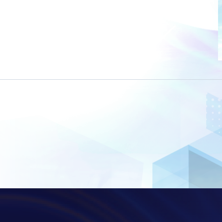
白
金
奖
彰
显
品
牌
卓
越