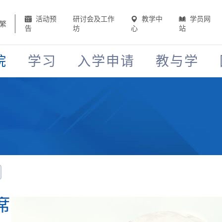
活动预
研讨会及工作
教学中
学员网
繁
告
坊
心
站
院
学习
入学申请
教与学
HKU 