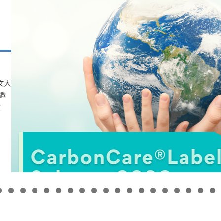
怀标签
碳与E
2026年7月23日 
学院自2019年
2011年推出，
发逾500个标签
碳排放。&...
HKU
更多
SPACE
支
持
「低
碳
关
怀
标
签
计