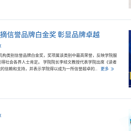
o
m
t
h
e
D
i
r
摘信誉品牌白金奖 彰显品牌卓越
e
c
t
享
o
r
机构类别信誉品牌白金奖，奖项属该类别中最高荣誉，反映学院服
获得社会各界人士肯定。 学院院长李经文教授代表学院出席《读者
学
的信赖和支持，并表示学院得以成为一所信誉超卓的...
更多
院
连
续
六
年
荣
膺
读
者
文
摘
享
信
誉
品
牌