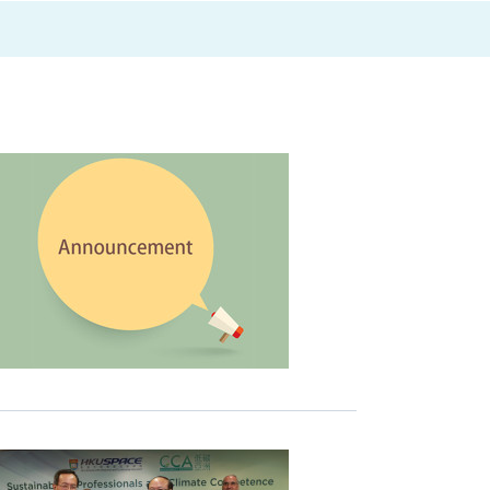
合
作
以
人
工
智
能
驱
动
教
育
数
码
转
型