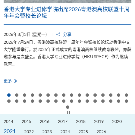
香港大学专业进修学院出席2026粤港澳高校联盟十周
年年会暨校长论坛
2026年8月3日 (星期一)
分享
2
2026年7月24日，粤港澳高校联盟十周年年会暨校长论坛於香港中文
大学隆重举行。於2025年正式成立的粤港澳高校继续教育联盟，亦获
邀参与是次盛会。香港大学专业进修学院（HKU SPACE）作为继续
教育...
少
香
更多
港
大
学
专
业
进
修
按下以暂停幻灯片
学
院
2014
2015
2016
2017
2018
2019
2020
出
席
2021
2026
2022
2023
2024
2025
2026