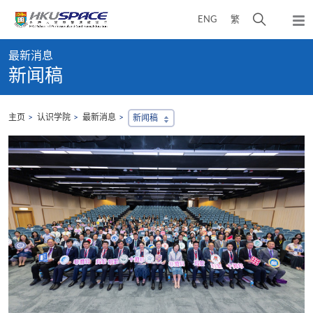
Skip
打
ENG
繁
to
弹
main
开
出
Main
content
搜
主
最新消息
content
菜
寻
新闻稿
start
单
介
面
主页
认识学院
最新消息
新闻稿
，
会
地