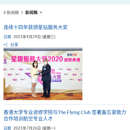
粤
港
澳
8 新闻稿
高
新闻稿
校
联
盟
连续十四年获颁星钻服务大奖
十
周
日期
年
2021年9月29日 (星期三)
年
分享
会
暨
校
长
论
坛
香港大学专业进修学院与The Flying Club 签署备忘录致力
合作培训航空专业人才
日期
2021年7月26日 (星期一)