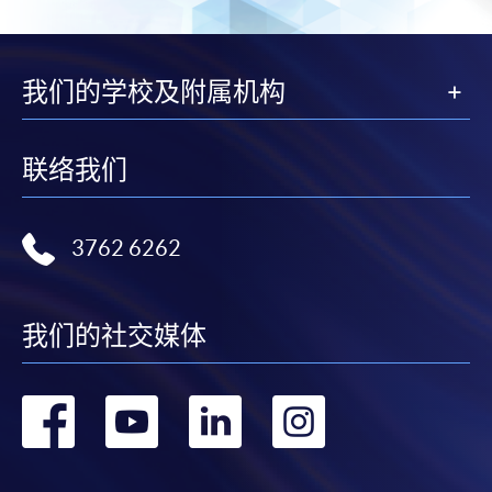
我们的学校及附属机构
联络我们
3762 6262
我们的社交媒体
转
转
转
转
到
到
到
到