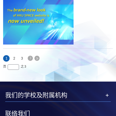
下
本
1
2
3
一
页
最
页
之 3
页
后
一
页
我们的学校及附属机构
联络我们