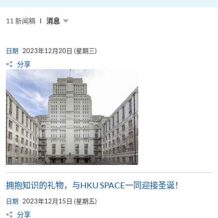
粤
港
澳
11 新闻稿
高
消息
校
联
盟
十
日期
2023年12月20日 (星期三)
周
年
分享
年
会
暨
校
长
论
坛
拥抱知识的礼物，与HKU SPACE一同迎接圣诞！
日期
2023年12月15日 (星期五)
分享