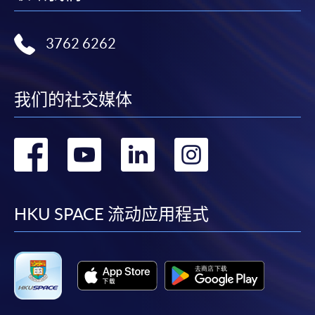
3762 6262
我们的社交媒体
转
转
转
转
到
到
到
到
facebook
youtube
linkedin
instag
HKU SPACE 流动应用程式