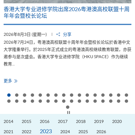
香港大学专业进修学院出席2026粤港澳高校联盟十周
年年会暨校长论坛
2026年8月3日 (星期一)
分享
2
2026年7月24日，粤港澳高校联盟十周年年会暨校长论坛於香港中文
大学隆重举行。於2025年正式成立的粤港澳高校继续教育联盟，亦获
邀参与是次盛会。香港大学专业进修学院（HKU SPACE）作为继续
教育...
少
香
更多
港
大
学
专
业
进
修
按下以暂停幻灯片
学
院
2014
2015
2016
2017
2018
2019
2020
出
席
2023
2026
2021
2022
2024
2025
2026