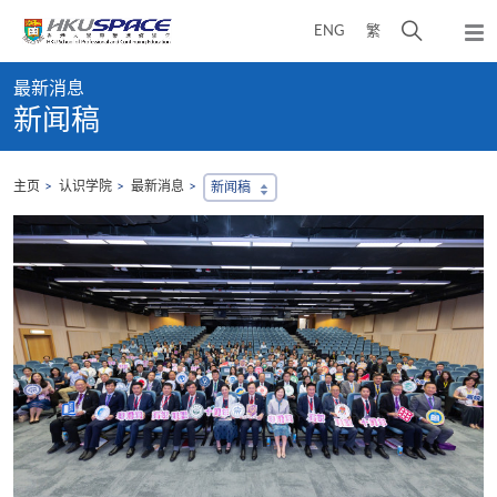
Skip
打
ENG
繁
to
弹
main
开
出
Main
content
搜
主
最新消息
content
菜
寻
新闻稿
start
单
介
面
主页
认识学院
最新消息
新闻稿
，
会
地