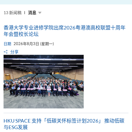
粤
港
澳
13 新闻稿
高
消息
校
联
盟
香港大学专业进修学院出席2026粤港澳高校联盟十周年
十
周
年会暨校长论坛
年
年
日期
2026年8月3日 (星期一)
会
暨
分享
校
长
论
坛
HKU SPACE 支持「低碳关怀标签计划2026」 推动低碳
与ESG发展