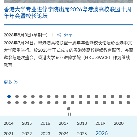
香港大学专业进修学院出席2026粤港澳高校联盟十周
年年会暨校长论坛
2026年8月3日 (星期一)
分享
2
2026年7月24日，粤港澳高校联盟十周年年会暨校长论坛於香港中文
大学隆重举行。於2025年正式成立的粤港澳高校继续教育联盟，亦获
邀参与是次盛会。香港大学专业进修学院（HKU SPACE）作为继续
教育...
少
香
更多
港
大
学
专
业
进
修
按下以暂停幻灯片
学
院
2014
2015
2016
2017
2018
2019
2020
出
席
2026
2026
2021
2022
2023
2024
2025