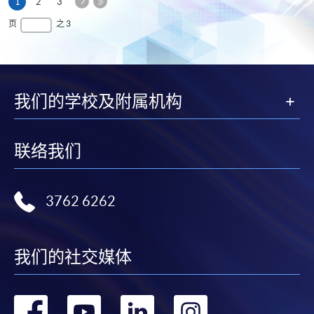
下
本
1
2
3
一
页
最
页
之 3
页
后
一
页
我们的学校及附属机构
联络我们
3762 6262
我们的社交媒体
转
转
转
转