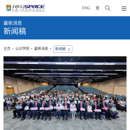
Skip
打
ENG
繁
to
弹
main
开
出
Main
content
搜
主
最新消息
content
菜
寻
新闻稿
start
单
介
面
主页
认识学院
最新消息
新闻稿
，
会
地