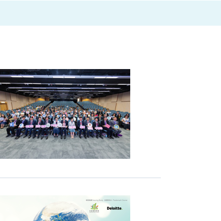
合
作
以
人
工
智
能
驱
动
教
育
数
码
转
型