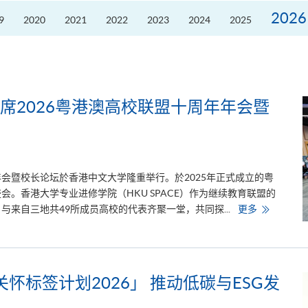
划
2026」
2026
9
2020
2021
2022
2023
2024
2025
推
动
低
碳
与
ESG
发
展
席2026粤港澳高校联盟十周年年会暨
年年会暨校长论坛於香港中文大学隆重举行。於2025年正式成立的粤
。香港大学专业进修学院（HKU SPACE）作为继续教育联盟的
香
来自三地共49所成员高校的代表齐聚一堂，共同探...
更多
港
大
学
专
业
进
修
碳关怀标签计划2026」 推动低碳与ESG发
学
院
出