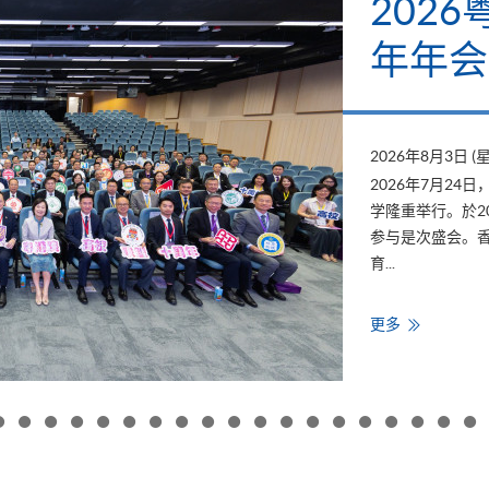
怀标签
碳与E
2026年7月23日 
学院自2019年
2011年推出，
发逾500个标签
碳排放。&...
HKU
更多
SPACE
支
持
「低
碳
关
怀
标
签
计