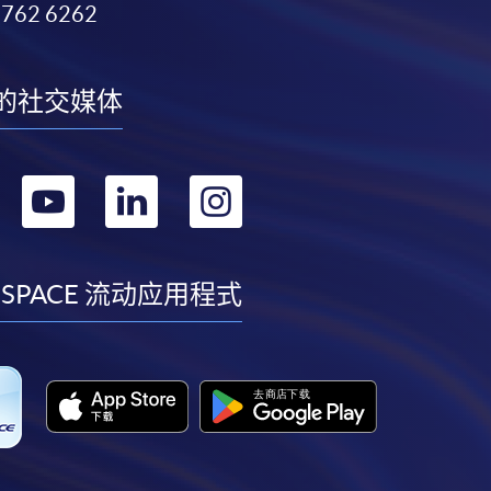
3762 6262
的社交媒体
转
转
转
转
到
到
到
到
facebook
youtube
linkedin
instagram
 SPACE 流动应用程式