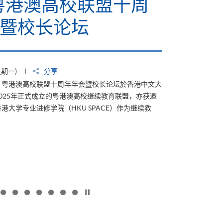
计划2026」 推动低
育数
SG发展
2026年5月27日
香港大学专业进
(星期四)
分享
次合作标志着学
起成为「低碳关怀标签」计划的支持伙伴。该计划於
是香港历史最悠久、亦具公信力的认证之一；至今已颁
，表扬并赋能企业及机构，涵盖各行各业，致力於减少
香
更多
港
大
学
专
业
进
修
学
院
按下以暂停幻灯片
与
Google
Cloud
携
手