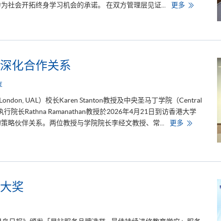
香
社会开拓终身学习机会的承诺。 在双方管理层见证...
更多
动
港
低
大
碳
学
与
专
E
业
S
进
G
修
发
学
展
深化合作关系
院
与
G
享
o
o
s London, UAL）校长Karen Stanton教授及中央圣马丁学院（Central
g
l
事务执行院长Rathna Ramanathan教授於2026年4月21日到访香港大学
e
C
伦
策略伙伴关系。两位教授与学院院长李经文教授、常...
更多
l
敦
o
艺
u
术
d
大
携
学
手
到
合
访
作
学
大奖
以
院
人
，
工
深
智
化
能
合
驱
作