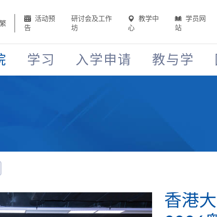
活动预
研讨会及工作
教学中
学员网
繁
告
坊
心
站
院
学习
入学申请
教与学
HKU 