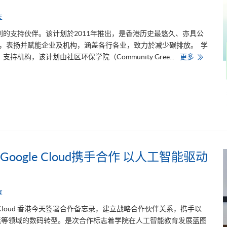
席
2
享
0
2
6
划的支持伙伴。该计划於2011年推出，是香港历史最悠久、亦具公
粤
签，表扬并赋能企业及机构，涵盖各行各业，致力於减少碳排放。 学
港
澳
H
机构，该计划由社区环保学院（Community Gree...
更多
高
K
校
U
联
S
盟
P
十
A
周
C
年
E
年
支
会
持
暨
「
校
低
长
碳
论
关
坛
ogle Cloud携手合作 以人工智能驱动
怀
标
签
计
划
2
享
0
2
 Cloud 香港今天签署合作备忘录，建立战略合作伙伴关系，携手以
6
」
运等领域的数码转型。是次合作标志着学院在人工智能教育发展蓝图
推