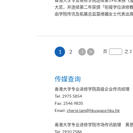
香港大学专业进修学院连续第19年荣获《
大奖，并连续第二年获颁「衔接学位进修教育
由学院传讯及拓展总监莫绮媚女士代表出席领奖
本
下
1
2
页
之 2
一
最
页
页
后
一
传媒查询
页
香港大学专业进修学院高级企业传讯经理
Tel: 2975 5854
Fax: 2546 9835
Email:
cherie.lam@hkuspace.hku.hk
香港大学专业进修学院市场传讯助理 黄
Tel: 2910 7586