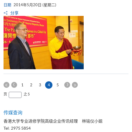
日期
2014年5月20日 (星期二)
分享
上
下
本
1
2
3
4
5
一
一
第
页
最
页
之 5
页
页
一
后
页
一
页
传媒查询
香港大学专业进修学院高级企业传讯经理 林铭仪小姐
Tel: 2975 5854