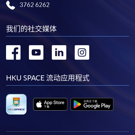
3762 6262
我们的社交媒体
转
转
转
转
到
到
到
到
facebook
youtube
linkedin
instag
HKU SPACE 流动应用程式