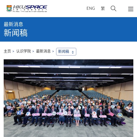
Skip
打
ENG
繁
to
弹
main
开
出
Main
content
搜
主
最新消息
content
菜
寻
新闻稿
start
单
介
面
主页
认识学院
最新消息
新闻稿