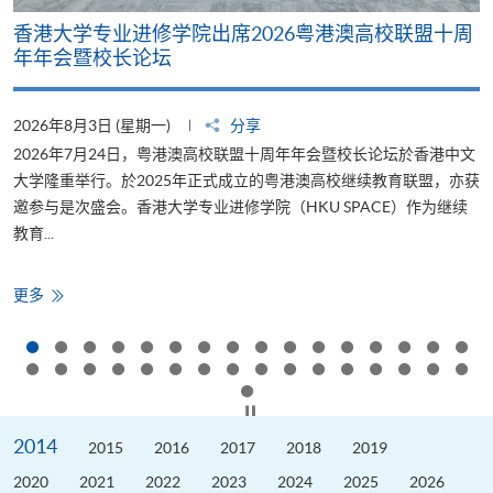
专业进修学院出席2026粤港澳高校联盟十周
HKU SPA
校长论坛
碳与ESG发展
日 (星期一)
分享
2026年7月23日 
月24日，粤港澳高校联盟十周年年会暨校长论坛於香港中文
学院自2019
。於2025年正式成立的粤港澳高校继续教育联盟，亦获
2011年推出
会。香港大学专业进修学院（HKU SPACE）作为继续
发逾500个标
少碳排放。&...
HKU
更多
SPACE
支
持
「低
碳
关
怀
按下以暂停幻灯片
标
签
2014
2015
2016
2017
2018
2019
计
划
2026」
2020
2021
2022
2023
2024
2025
2026