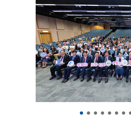
澳高校联盟十周
长论坛
享
联盟十周年年会暨校长论坛於香港中文大
立的粤港澳高校继续教育联盟，亦获邀
院（HKU SPACE）作为继续教