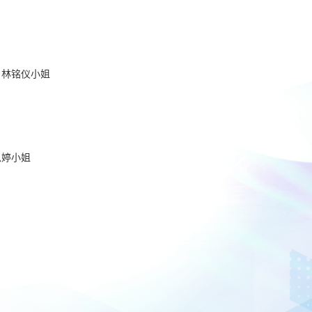
用
程
式
现
已
上
架
学
 林铭仪小姐
院
资
讯
尽
在
掌
握
思婷小姐