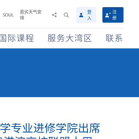
恶劣天气安
登
注
分
打
SOUL
排
册
入
享
开
至
搜
寻
国际课程
服务大湾区
联系
介
面
HKU SPACE 支持「低碳关