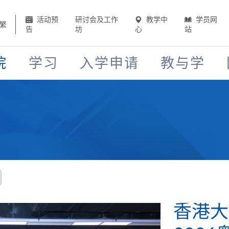
活动预
研讨会及工作
教学中
学员网
繁
告
坊
心
站
院
学习
入学申请
教与学