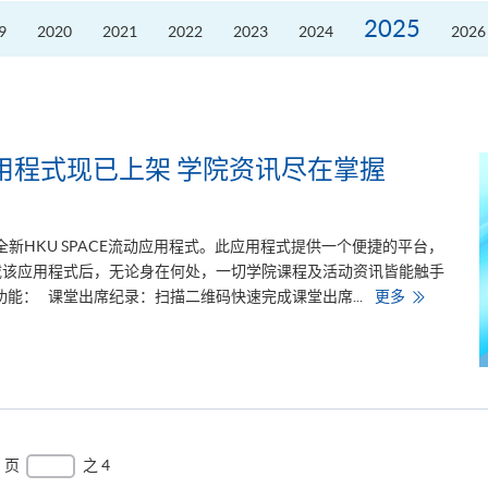
2025
9
2020
2021
2022
2023
2024
2026
动应用程式现已上架 学院资讯尽在掌握
全新HKU SPACE流动应用程式。此应用程式提供一个便捷的平台，
载该应用程式后，无论身在何处，一切学院课程及活动资讯皆能触手
全
要功能： 课堂出席纪录：扫描二维码快速完成课堂出席...
更多
新
H
K
U
S
P
A
C
E
流
动
页
之 4
应