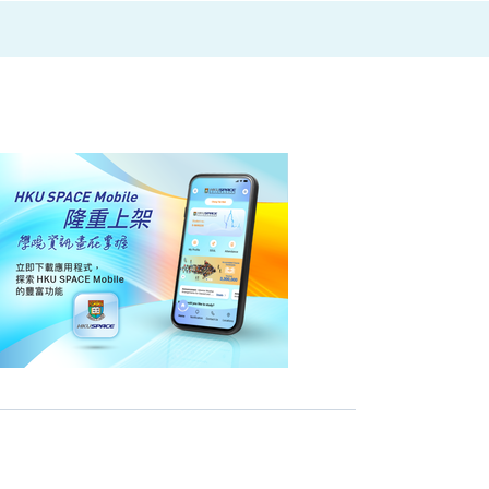
划
2026」
推
动
低
碳
与
ESG
发
展