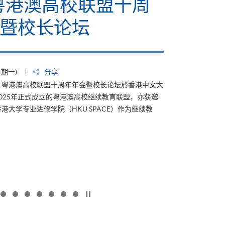
怀标签计划2026」 推动低
碳与ESG发展
2026年7月23日 (星期四)
分享
学院自2019年起成为「低碳关怀标签」计划的支持伙伴。该计划於
2011年推出，是香港历史最悠久、亦具公信力的认证之一；至今已颁
发逾500个标签，表扬并赋能企业及机构，涵盖各行各业，致力於减少
碳排放。&...
HKU
更多
SPACE
支
持
「低
碳
按下以暂停幻灯片
关
怀
标
签
计