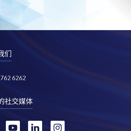
我们
3762 6262
的社交媒体
转
转
转
转