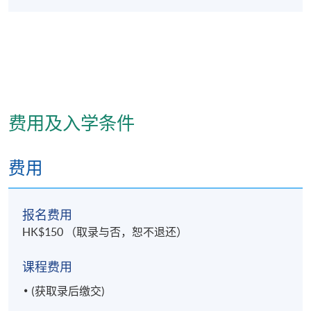
报名代码
2445-CM026A
现时接受报名
修业期
约两年
费用及入学条件
地点
费用
九龙东分校
(由於需配合社区书院收生程序，7月的上课 / 考试日
期、 地点或有更改，课堂有机会调往其他分校上
报名费用
课。)
HK$150 （取录与否，恕不退还）
课程费用
(获取录后缴交)