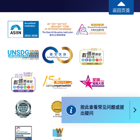
到支付款项时使用的信用卡户口。
返回页首
除本学院网页所列明的学费外，个别课程或有其他额
外收费，详情请联络有关学科职员。
学费及学额不得转让他人。一经取录，学员不得转读
其他课程，惟学院对特殊情况，可酌情处理。转读申
请一经批准，学员须缴付港币120元手续费。
学院对邮递失误而遗失的支票或本票、付款收据或个
人资料，概不负责。
若学员有意申请付款证明书，请把填妥之申请表、贴
上足够邮资的回邮信封、连同划线支票交回本学院。
每张收据申请费用为港币30 元。支票抬头注明「香
港大学专业进修学院」。
按此查看常见问题或提
出疑问