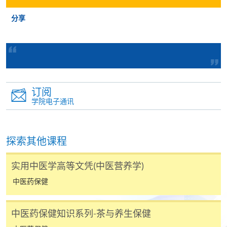
申请表
分享
下载申请表
报名办法
付款方法
1. 现金、「易办事」（EPS）、微信支付
(WeChat Pay) 或支付宝(Alipay)
订阅
申请人可亲临学院任何一所报名中心，以现金、「易
学院电子通讯
办事」、微信支付（WeChat Pay）或支付宝
（Alipay） 缴付学费。
探索其他课程
2. 支票或银行本票
如以划线支票或银行本票缴付，抬头请注明「香港大
实用中医学高等文凭(中医营养学)
学专业进修学院」。支票背面请写上课程名称及申请
中医药保健
人姓名。 阁下可：
中医药保健知识系列-茶与养生保健
亲临学院各报名中心递交划线支票、报名表格及有关