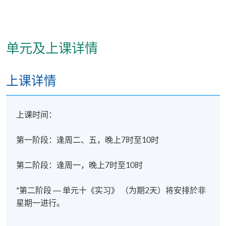
单元及上课详情
上课详情
学员修毕课程第一及第二阶段，在各单元的上课出席
上课时间：
率达80%或以上 (单元十《实习》(中国内地)出席率必
须达100%)，通过所有考核及考试，并取得合格成绩，
第一阶段：逢周二、五，晚上7时至10时
可按香港大学体制，经香港大学专业进修学院获准颁
授「实用中医学高等文凭(中医美容学)」。
第二阶段：逢周一，晚上7时至10时
若考核不合格，经主考委员会批准后，可准予重考一
*第二阶段 ― 单元十《实习》
（
为期2天
）
将安排於非
次，须缴付重考费。
星期一进行。