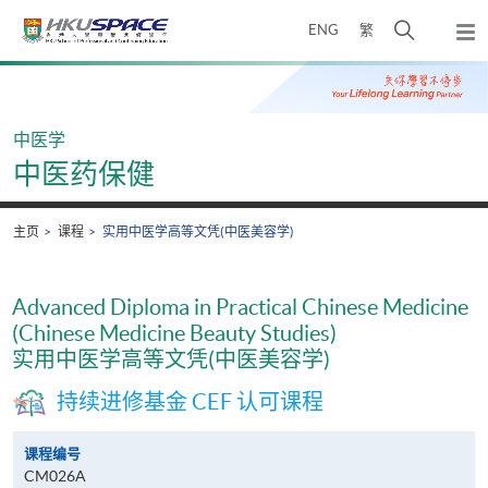
Skip
打
ENG
繁
to
弹
main
开
出
Main
content
搜
主
content
菜
寻
start
单
介
中医学
面
中医药保健
主页
课程
实用中医学高等文凭(中医美容学)
Advanced Diploma in Practical Chinese Medicine
(Chinese Medicine Beauty Studies)
实用中医学高等文凭(中医美容学)
持续进修基金 CEF 认可课程
课程编号
CM026A