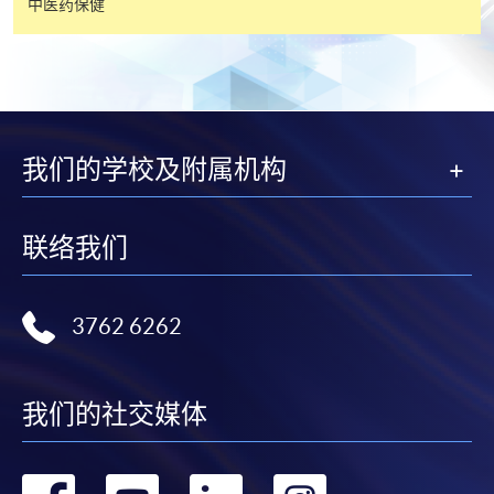
中医药保健
证明文件；
或可将上述文件一并寄交各报名中心，信封上请注明
「报读课程」，惟学院对邮递失误而遗失的支票及个
人资料概不负责。
3. VISA / Mastercard
我们的学校及附属机构
申请人可亲临学院任何一所报名中心，以 VISA 或
Mastercard（包括「香港大学专业进修学院
联络我们
Mastercard卡」）缴付学费。香港大学专业进修学院
Mastercard卡持有人，如报读课程满港币2,000元，可
享有十个月免息分期付款优惠，惟课程申请人必须为
3762 6262
信用卡持有人。详情请向学院报名中心职员查询。
4. 网上缴费服务
我们的社交媒体
大部份公开招生的课程（以先到先得形式报名）及个
别学历颁授课程提供网上报名/注册服务，申请人可在
网上使用「缴费灵」（不适用於手机）、VISA或