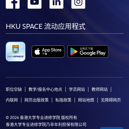
转
转
转
转
Mastercard缴付有关课程的报名费或学费。除上述支
付方式之外，如就读学历颁授课程设有网上服务，学
到
到
到
到
员亦可以微信支付（Online WeChat Pay）、支付宝
（Online Alipay）或转数快（FPS）缴付学费，详情请
facebook
youtube
linkedin
instag
HKU SPACE 流动应用程式
参阅
报名办法 -
网上报名服务
。
注意事项:
如报读课程将在五个工作天内开课，为免邮递延误报
名程序，建议申请人亲身到学院报名中心报名，并避
免使用支票付款。
职位空缺
教学/报名中心地点
学员网站
教师网站
除由学院裁定的特殊情况（例如课程因报名人数不足
内联网
网页出版政策
私隐政策
网站地图
无障碍网页
而取消）之外，一切已缴费用概不退还。如获学院批
准退还款项，以现金、易办事、微信支付、支付宝、
支票或缴费灵（只限网上付款）方式缴交之款项，将
© 2026 香港大学专业进修学院 版权所有
以支票退款；以信用卡缴交之款项，退款将直接退还
香港大学专业进修学院乃非牟利担保有限公司