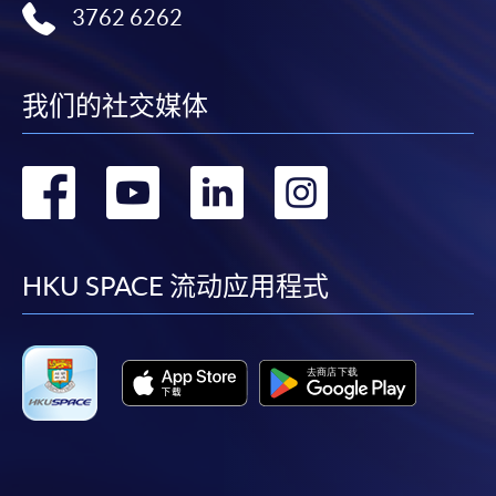
3762 6262
繳交所需費用
申請人可使用以下方式繳交報名費或課程費用:
我们的社交媒体
繳費靈網上服務
- 申請人須先開立繳費靈戶口及設
定繳費靈網上密碼。有關如何申請繳費靈戶口及密
转
转
转
转
碼，請瀏覽繳費靈網址
http://www.ppshk.com
。
到
到
到
到
*信用咭網上繳費服務
- 申請人可以 VISA 或
Mastercard（包括「香港大學專業進修學院
facebook
youtube
linkedin
instag
HKU SPACE 流动应用程式
Mastercard卡」）繳付學費。
*香港大學專業進修學院Mastercard卡
持有人如欲享用十個
月免息分期付款優惠，必須親臨本學院設有報名服務的教
學中心作付款安排。
如欲了解如何於網上報讀新課程及繳費，請瀏覽網上