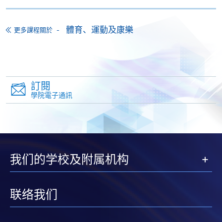
申請人可在網上使用「繳費靈」(PPS) (不適用於手
機)、VISA 或 Mastercard。除上述支付方式之外，如就
體育、運動及康樂
更多課程關於
讀學歷頒授課程設有網上服務，在學學員亦可以「微
信支付」(Online WeChat Pay) 、「支付寶」(Online
Alipay) 或 「轉數快」(FPS) 繳付學費。
訂閱
報讀新課程
學院電子通訊
填寫網上報名表格
申請人可按該課程網頁的右上角的
圖示進入網上服務網頁，然
後按照指示填妥網上報名表格。
我们的学校及附属机构
某些課程須甄選入學，並要求申請人上載課程網頁
联络我们
中指定所須文件(如學歷證明)。系統只支援doc,
docx, jpg 和pdf格式之附件。