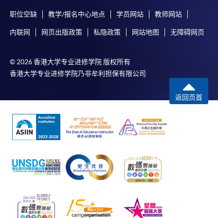
申請/報讀指南 :
职位空缺
教学/报名中心地点
学员网站
教师网站
-
短期課程
内联网
网页出版政策
私隐政策
网站地图
无障碍网页
-
個別學歷頒授課程
© 2026 香港大学专业进修学院 版权所有
香港大学专业进修学院乃非牟利担保有限公司
報讀同一學歷頒授課程內其他單元
返回页首
個別課程為須報讀同一學歷頒授課程及其他單元或繳
交下期學費的學員，提供網上服務，如學員就讀的課
程設有此服務，課程負責人會通知學員有關程序。
網上支付可通過「繳費靈」(PPS) (不適用於手機)、
VISA 或 Mastercard、「微信支付」(Online WeChat
Pay) 、「支付寶」(Online Alipay) 或 「轉數快」(FPS)
繳付學費。