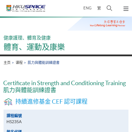
Skip
打
ENG
繁
to
弹
main
开
出
Main
content
搜
主
content
菜
寻
start
单
介
健康護理、體育及健康
面
體育、運動及康樂
主页
课程
肌力與體能訓練證書
Certificate in Strength and Conditioning Training
肌力與體能訓練證書
持續進修基金 CEF 認可課程
課程編號
HS235A
報名代碼