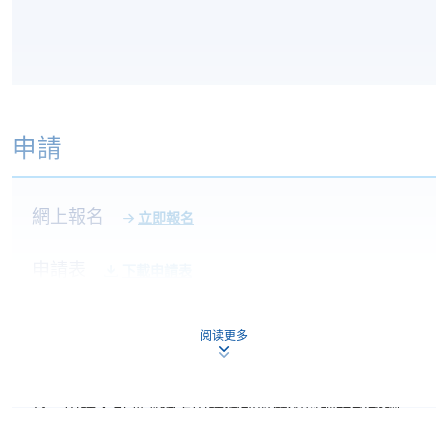
申請
網上報名
立即報名
申請表
下載申請表
報名辦法
阅读更多
網上報名服務
香港大學專業進修學院提供24小時網上報名及繳費服
務，申請人可通過網上申請個別學歷頒授課程和報讀
大部份公開招生的課程(以先到先得形式報名的課程)。