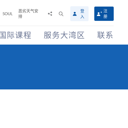
恶劣天气安
登
注
分
打
SOUL
排
册
入
享
开
至
搜
寻
国际课程
服务大湾区
联系
介
面