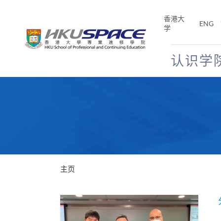
Skip
to
香港大
ENG
main
学
content
认识学
Main
content
start
主页