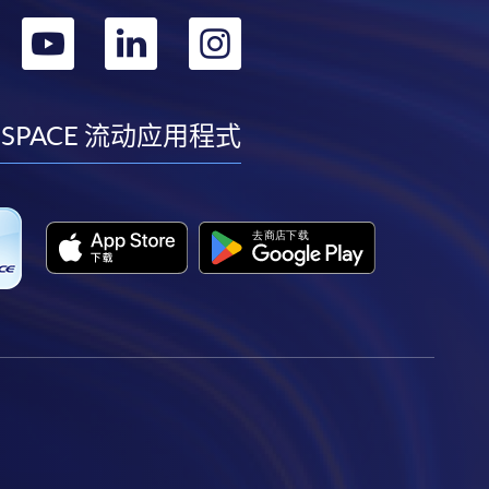
转
转
转
转
到
到
到
到
facebook
youtube
linkedin
instagram
 SPACE 流动应用程式