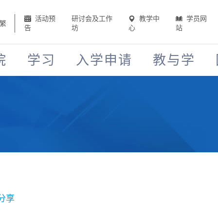
活动预
研讨会及工作
教学中
学员网
繁
告
坊
心
站
院
学习
入学申请
教与学
分享