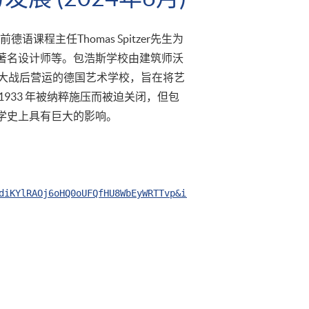
课程主任Thomas Spitzer先生为
著名设计师等。包浩斯学校由建筑师沃
第一次世界大战后营运的德国艺术学校，旨在将艺
933 年被纳粹施压而被迫关闭，但包
学史上具有巨大的影响。
diKYlRAOj6oHQ0oUFQfHU8WbEyWRTTvp&index=37