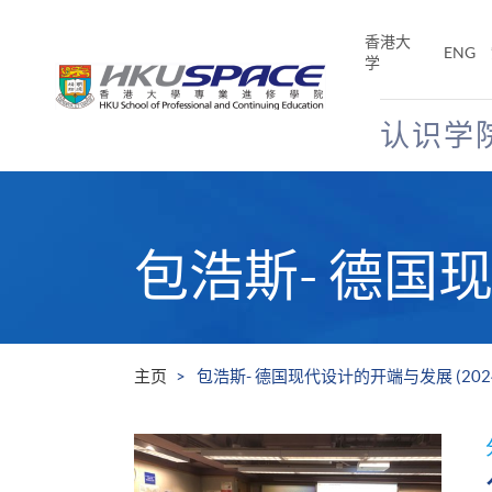
Skip
to
香港大
ENG
main
学
content
认识学
Main
content
start
包浩斯- 德国现
主页
包浩斯- 德国现代设计的开端与发展 (202