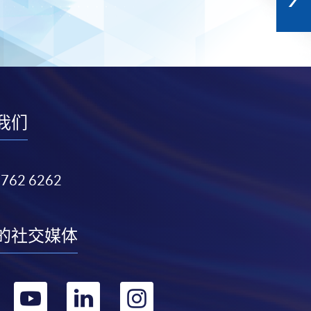
我们
3762 6262
的社交媒体
转
转
转
转