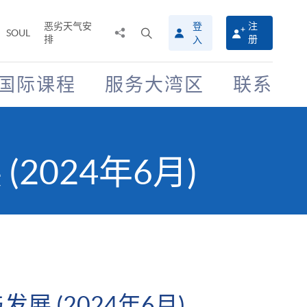
恶劣天气安
登
注
分
打
SOUL
排
册
入
享
开
至
搜
寻
国际课程
服务大湾区
联系
介
面
2024年6月)
展 (2024年6月)