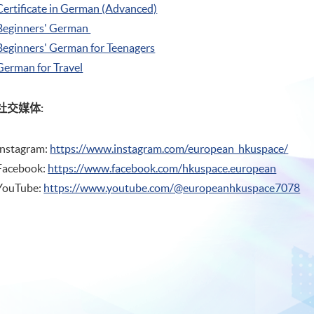
Certificate in German (Advanced)
Beginners' German
Beginners' German for Teenagers
German for Travel
社交媒体:
Instagram:
https://www.instagram.com/european_hkuspace/
Facebook:
https://www.facebook.com/hkuspace.european
YouTube:
https://www.youtube.com/@europeanhkuspace7078