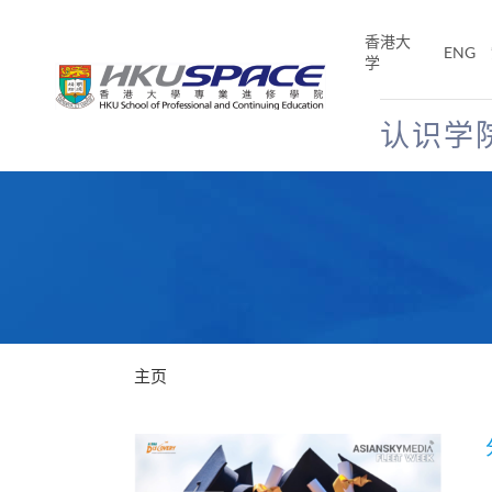
Skip
to
香港大
ENG
main
学
content
认识学
Main
content
start
主页