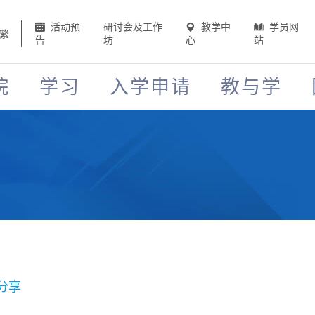
活动预
研讨会及工作
教学中
学员网
繁
告
坊
心
站
院
学习
入学申请
教与学
分享