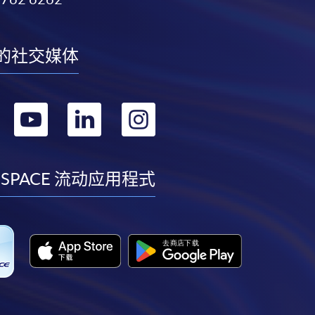
的社交媒体
转
转
转
转
到
到
到
到
facebook
youtube
linkedin
instagram
 SPACE 流动应用程式