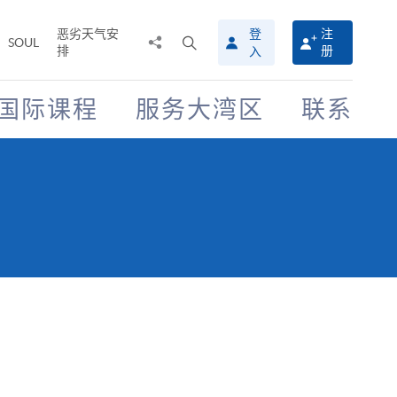
恶劣天气安
登
注
分
打
SOUL
排
册
入
享
开
至
搜
寻
国际课程
服务大湾区
联系
介
面