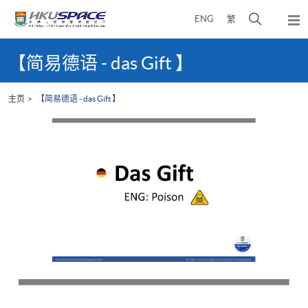
Skip
打
ENG
繁
to
弹
main
开
出
Main
content
搜
主
content
【简易德语 - das Gift 】
菜
寻
start
单
介
主页
【简易德语 - das Gift 】
面