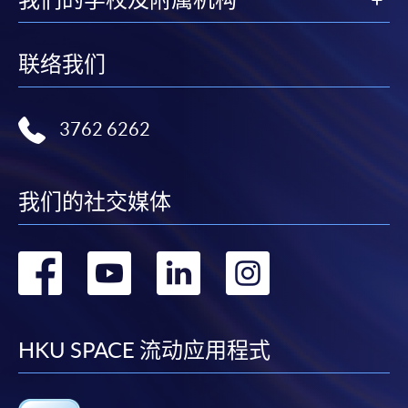
联络我们
3762 6262
我们的社交媒体
转
转
转
转
到
到
到
到
facebook
youtube
linkedin
instag
HKU SPACE 流动应用程式