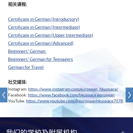
相关课程:
Certificate in German (Introductory)
Certificate in German (Intermediate)
Certificate in German (Upper Intermediate)
Certificate in German (Advanced)
Beginners' German
Beginners' German for Teenagers
German for Travel
社交媒体:
Instagram:
https://www.instagram.com/european_hkuspace/
Facebook:
https://www.facebook.com/hkuspace.european
YouTube:
https://www.youtube.com/@europeanhkuspace7078
我们的学校及附属机构