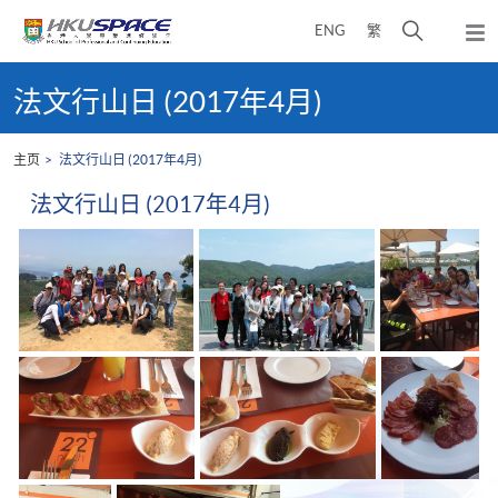
Skip
打
ENG
繁
to
弹
main
开
出
Main
content
搜
主
content
法文行山日 (2017年4月)
菜
寻
start
单
介
主页
法文行山日 (2017年4月)
面
法文行山日 (2017年4月)