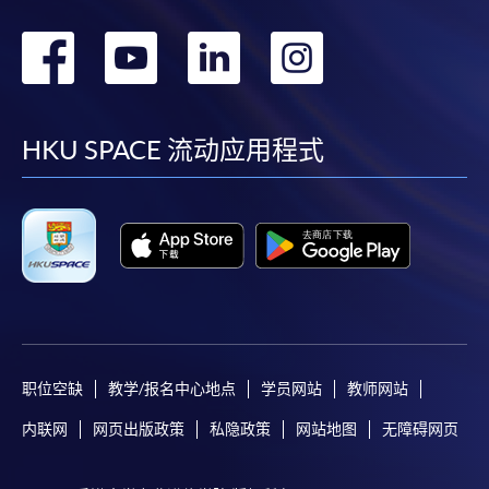
转
转
转
转
到
到
到
到
facebook
youtube
linkedin
instag
HKU SPACE 流动应用程式
职位空缺
教学/报名中心地点
学员网站
教师网站
内联网
网页出版政策
私隐政策
网站地图
无障碍网页