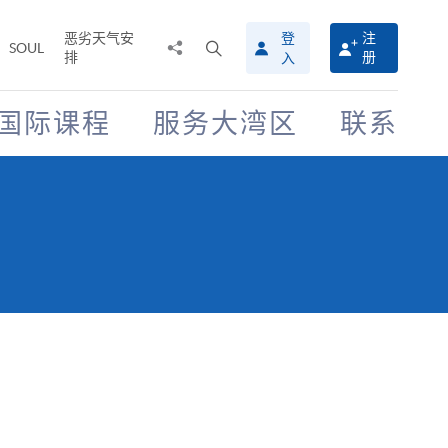
恶劣天气安
登
注
分
打
SOUL
排
册
入
享
开
至
搜
寻
国际课程
服务大湾区
联系
介
面