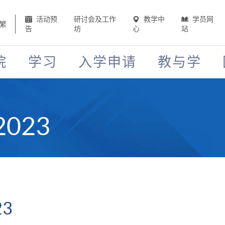
活动预
研讨会及工作
教学中
学员网
繁
告
坊
心
站
院
学习
入学申请
教与学
023
3