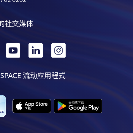
的社交媒体
转
转
转
转
到
到
到
到
facebook
youtube
linkedin
instagram
 SPACE 流动应用程式