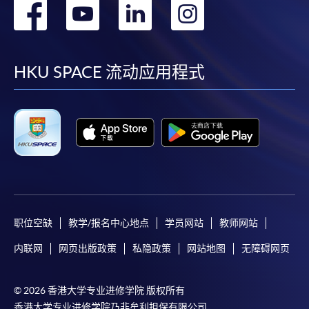
转
转
转
转
到
到
到
到
facebook
youtube
linkedin
instag
HKU SPACE 流动应用程式
职位空缺
教学/报名中心地点
学员网站
教师网站
内联网
网页出版政策
私隐政策
网站地图
无障碍网页
© 2026 香港大学专业进修学院 版权所有
香港大学专业进修学院乃非牟利担保有限公司