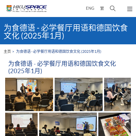
Skip
打
ENG
繁
to
弹
main
开
出
Main
content
搜
主
content
为食德语 - 必学餐厅用语和德国饮食
菜
寻
start
文化 (2025年1月)
单
介
面
主页
为食德语 - 必学餐厅用语和德国饮食文化 (2025年1月)
为食德语 - 必学餐厅用语和德国饮食文化
(2025年1月)