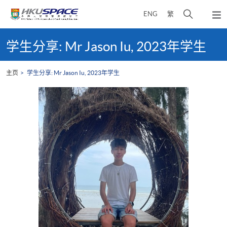
Skip
打
ENG
繁
to
弹
main
开
出
Main
content
搜
主
content
学生分享: Mr Jason Iu, 2023年学生
菜
寻
start
单
介
主页
学生分享: Mr Jason Iu, 2023年学生
面