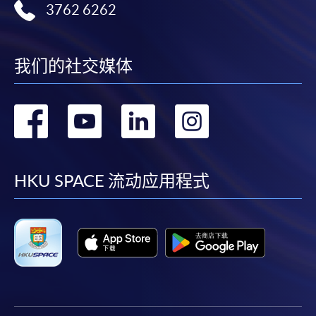
3762 6262
我们的社交媒体
转
转
转
转
到
到
到
到
facebook
youtube
linkedin
instag
HKU SPACE 流动应用程式