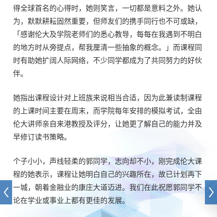
得全球首名的心得时，她则笑言，一切都是意料之外。她认
为，默默耕耘固然重要，但师友们的携手同行也不可或缺，
「感谢伦大及学院老师们的悉心教导，每每在我遇到不明白
的地方时从旁提点，帮我厘清一些抽象的概念。」而课程同
时有助她扩阔人际网络，不少同学都成为了共同努力的好伙
伴。
她指出课程设计对上班族来说相当合适，因为此兼读制课程
的上课时间主要在周末，而学院每年安排的模拟考试，全由
伦大讲师亲自来港教授及评分，让她更了解自己的能力并及
早修订读书策略。
个子小小，声线轻柔的郭同学，志向却不小，刚完成伦大课
程的她表示，课程让她明白自己的兴趣所在，故已计划再下
一城，朝着金融业的康庄大道迈进。我们在此祝愿郭同学不
论在学业或事业上都有更佳的发展。