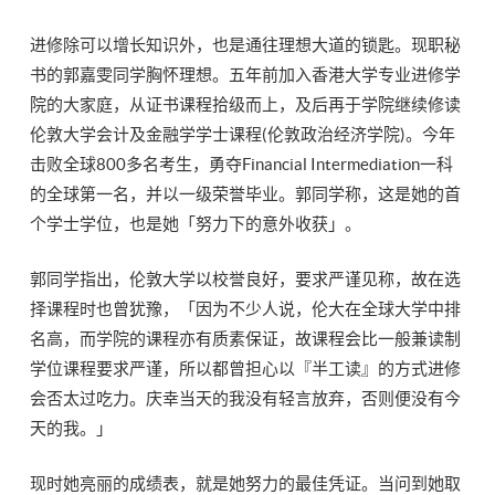
进修除可以增长知识外，也是通往理想大道的锁匙。现职秘
书的郭嘉雯同学胸怀理想。五年前加入香港大学专业进修学
院的大家庭，从证书课程拾级而上，及后再于学院继续修读
伦敦大学会计及金融学学士课程(伦敦政治经济学院)。今年
击败全球800多名考生，勇夺Financial Intermediation一科
的全球第一名，并以一级荣誉毕业。郭同学称，这是她的首
个学士学位，也是她「努力下的意外收获」。
郭同学指出，伦敦大学以校誉良好，要求严谨见称，故在选
择课程时也曾犹豫，「因为不少人说，伦大在全球大学中排
名高，而学院的课程亦有质素保证，故课程会比一般兼读制
学位课程要求严谨，所以都曾担心以『半工读』的方式进修
会否太过吃力。庆幸当天的我没有轻言放弃，否则便没有今
天的我。」
现时她亮丽的成绩表，就是她努力的最佳凭证。当问到她取