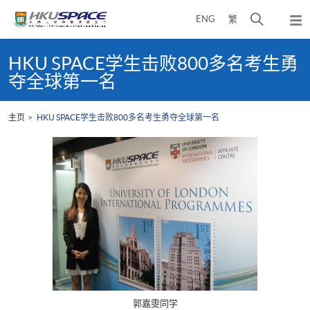
Skip
打
ENG
繁
to
弹
main
开
出
Main
content
搜
主
content
HKU SPACE学生击败800多名考生勇
菜
寻
start
夺全球第一名
单
介
面
主页
HKU SPACE学生击败800多名考生勇夺全球第一名
郭嘉雯同学