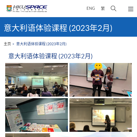
Skip
打
ENG
繁
to
弹
main
开
出
Main
content
搜
主
content
意大利语体验课程 (2023年2月)
菜
寻
start
单
介
主页
意大利语体验课程 (2023年2月)
面
意大利语体验课程 (2023年2月)