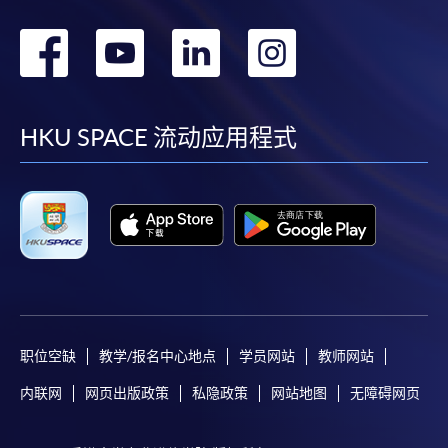
转
转
转
转
到
到
到
到
facebook
youtube
linkedin
instag
HKU SPACE 流动应用程式
职位空缺
教学/报名中心地点
学员网站
教师网站
内联网
网页出版政策
私隐政策
网站地图
无障碍网页