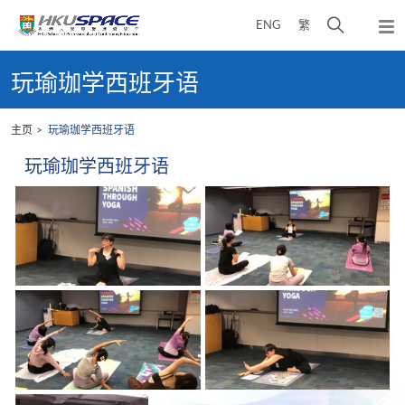
Skip
打
ENG
繁
to
弹
main
开
出
Main
content
搜
主
content
玩瑜珈学西班牙语
菜
寻
start
单
介
主页
玩瑜珈学西班牙语
面
玩瑜珈学西班牙语