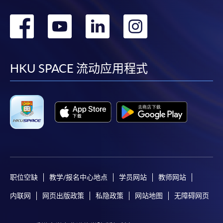
转
转
转
转
到
到
到
到
facebook
youtube
linkedin
instag
HKU SPACE 流动应用程式
职位空缺
教学/报名中心地点
学员网站
教师网站
内联网
网页出版政策
私隐政策
网站地图
无障碍网页