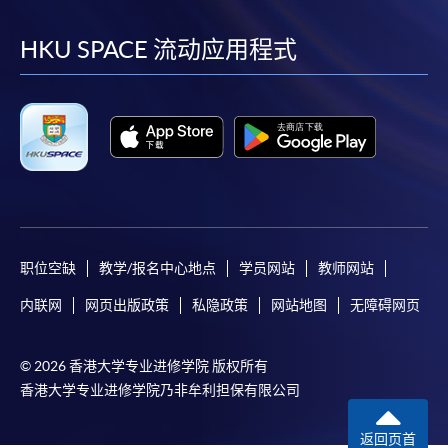
到
到
到
到
facebook
youtube
linkedin
instag
HKU SPACE 流动应用程式
职位空缺
教学/报名中心地点
学员网站
教师网站
内联网
网页出版政策
私隐政策
网站地图
无障碍网页
© 2026 香港大学专业进修学院 版权所有
香港大学专业进修学院乃非牟利担保有限公司
返回页首