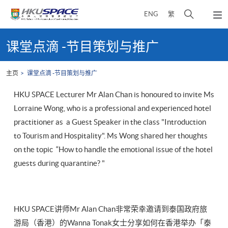
Skip
打
ENG
繁
to
弹
main
开
出
Main
content
搜
主
content
课堂点滴 -节目策划与推广
菜
寻
start
单
介
主页
课堂点滴 -节目策划与推广
面
HKU SPACE Lecturer Mr Alan Chan is honoured to invite Ms
Lorraine Wong, who is a professional and experienced hotel
practitioner as a Guest Speaker in the class "Introduction
to Tourism and Hospitality". Ms Wong shared her thoughts
on the topic “How to handle the emotional issue of the hotel
guests during quarantine? "
HKU SPACE讲师Mr Alan Chan非常荣幸邀请到泰国政府旅
游局（香港）的Wanna Tonak女士分享如何在香港举办「泰