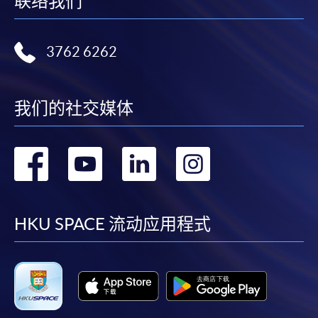
联络我们
3762 6262
我们的社交媒体
转
转
转
转
到
到
到
到
facebook
youtube
linkedin
instag
HKU SPACE 流动应用程式