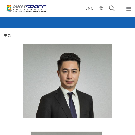
Skip
打
ENG
繁
to
弹
main
开
出
Main
content
搜
主
content
菜
寻
start
单
主页
介
面