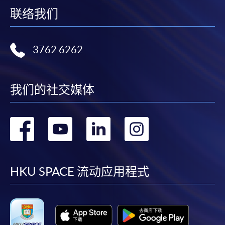
联络我们
3762 6262
我们的社交媒体
转
转
转
转
到
到
到
到
facebook
youtube
linkedin
instag
HKU SPACE 流动应用程式