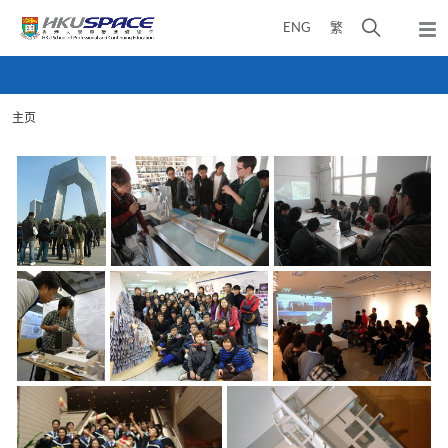
Skip
打
ENG
繁
to
弹
main
开
出
Main
content
搜
主
content
菜
寻
start
单
主页
介
面