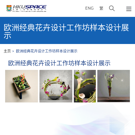
Skip
打
ENG
繁
to
弹
main
开
出
Main
content
搜
主
content
欧洲经典花卉设计工作坊样本设计展
菜
寻
start
示
单
介
面
主页
欧洲经典花卉设计工作坊样本设计展示
欧洲经典花卉设计工作坊样本设计展示