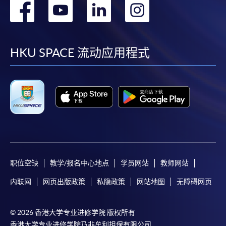
转
转
转
转
到
到
到
到
facebook
youtube
linkedin
instag
HKU SPACE 流动应用程式
职位空缺
教学/报名中心地点
学员网站
教师网站
内联网
网页出版政策
私隐政策
网站地图
无障碍网页
© 2026 香港大学专业进修学院 版权所有
香港大学专业进修学院乃非牟利担保有限公司