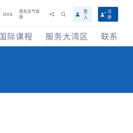
恶劣天气安
登
注
分
打
SOUL
排
册
入
享
开
至
搜
寻
国际课程
服务大湾区
联系
介
面