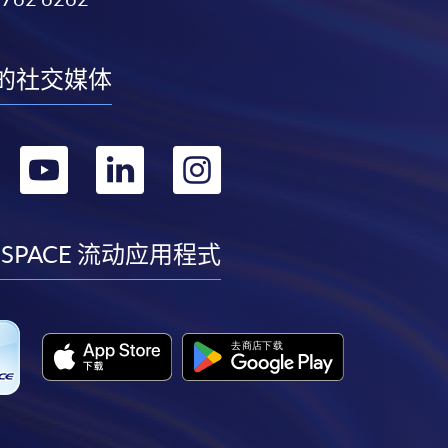
的社交媒体
转
转
转
转
到
到
到
到
facebook
youtube
linkedin
instagram
 SPACE 流动应用程式