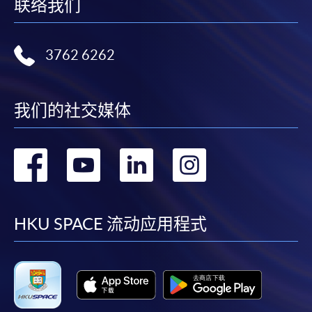
联络我们
3762 6262
我们的社交媒体
转
转
转
转
到
到
到
到
facebook
youtube
linkedin
instag
HKU SPACE 流动应用程式