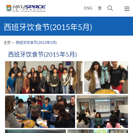
Skip
打
ENG
繁
to
弹
main
开
出
Main
content
搜
主
content
西班牙饮食节(2015年5月)
菜
寻
start
单
介
主页
西班牙饮食节(2015年5月)
面
西班牙饮食节(2015年5月)