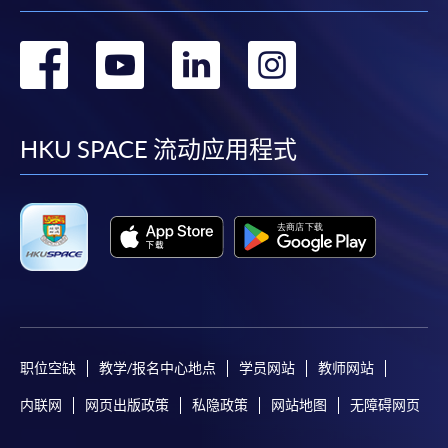
转
转
转
转
到
到
到
到
facebook
youtube
linkedin
instag
HKU SPACE 流动应用程式
职位空缺
教学/报名中心地点
学员网站
教师网站
内联网
网页出版政策
私隐政策
网站地图
无障碍网页