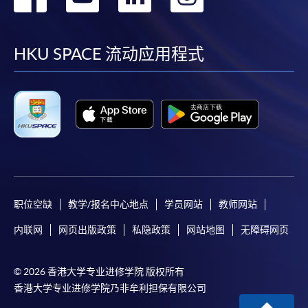
到
到
到
到
facebook
youtube
linkedin
instag
HKU SPACE 流动应用程式
职位空缺
教学/报名中心地点
学员网站
教师网站
内联网
网页出版政策
私隐政策
网站地图
无障碍网页
© 2026 香港大学专业进修学院 版权所有
香港大学专业进修学院乃非牟利担保有限公司