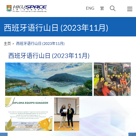
Skip
打
ENG
繁
to
弹
main
开
出
Main
content
搜
主
content
西班牙语行山日 (2023年11月)
菜
寻
start
单
介
主页
西班牙语行山日 (2023年11月)
面
西班牙语行山日 (2023年11月)