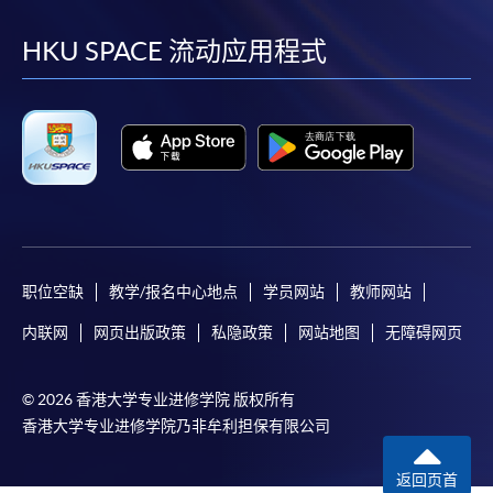
到
到
到
到
facebook
youtube
linkedin
instag
HKU SPACE 流动应用程式
职位空缺
教学/报名中心地点
学员网站
教师网站
内联网
网页出版政策
私隐政策
网站地图
无障碍网页
© 2026 香港大学专业进修学院 版权所有
香港大学专业进修学院乃非牟利担保有限公司
返回页首