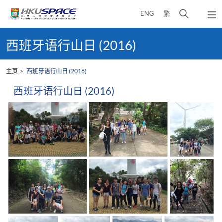
Skip
打
ENG
繁
to
弹
main
开
出
Main
content
搜
主
content
西班牙语行山日 (2016)
菜
寻
start
单
介
主页
西班牙语行山日 (2016)
面
西班牙语行山日 (2016)