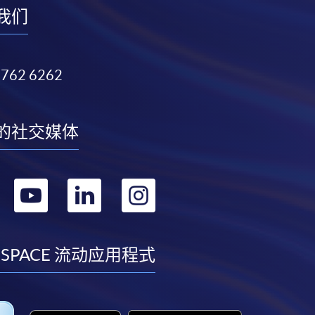
我们
3762 6262
的社交媒体
转
转
转
转
到
到
到
到
facebook
youtube
linkedin
instagram
 SPACE 流动应用程式