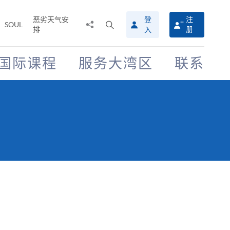
恶劣天气安
登
注
分
打
SOUL
排
册
入
享
开
至
搜
寻
国际课程
服务大湾区
联系
介
面