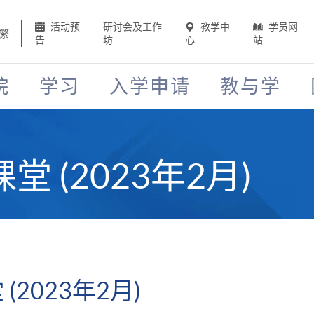
活动预
研讨会及工作
教学中
学员网
繁
告
坊
心
站
院
学习
入学申请
教与学
 (2023年2月)
2023年2月)