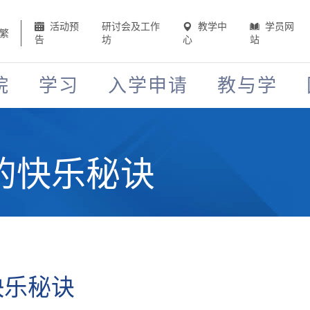
活动预
研讨会及工作
教学中
学员网
繁
告
坊
心
站
院
学习
入学申请
教与学
的快乐秘诀
快乐秘诀