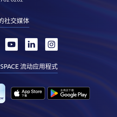
的社交媒体
转
转
转
转
到
到
到
到
facebook
youtube
linkedin
instagram
 SPACE 流动应用程式