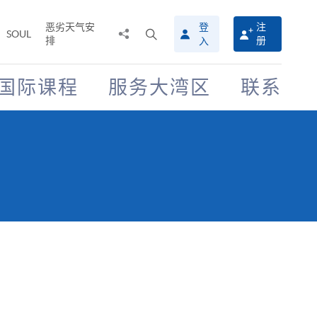
恶劣天气安
登
注
分
打
SOUL
排
册
入
享
开
至
搜
寻
国际课程
服务大湾区
联系
介
面