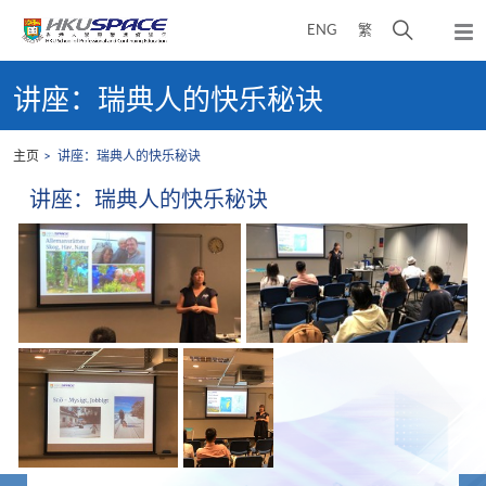
Skip
打
ENG
繁
to
弹
main
开
出
Main
content
搜
主
content
讲座：瑞典人的快乐秘诀
菜
寻
start
单
介
主页
讲座：瑞典人的快乐秘诀
面
讲座：瑞典人的快乐秘诀