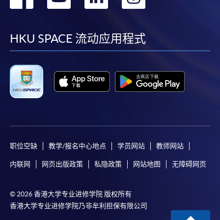
到
到
到
到
facebook
youtube
linkedin
instag
HKU SPACE 流动应用程式
职位空缺
教学/报名中心地点
学员网站
教师网站
内联网
网页出版政策
私隐政策
网站地图
无障碍网页
© 2026 香港大学专业进修学院 版权所有
香港大学专业进修学院乃非牟利担保有限公司