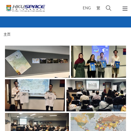
Skip
打
ENG
繁
to
弹
main
开
出
Main
content
搜
主
content
菜
寻
start
单
主页
介
面