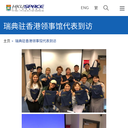
Skip
打
ENG
繁
to
弹
main
开
出
Main
content
搜
主
content
瑞典驻香港领事馆代表到访
菜
寻
start
单
介
主页
瑞典驻香港领事馆代表到访
面