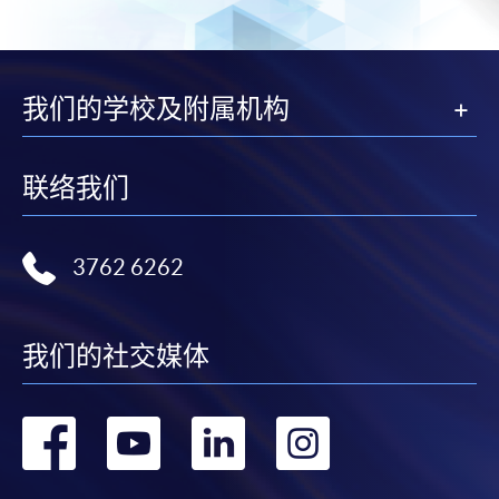
我们的学校及附属机构
联络我们
3762 6262
我们的社交媒体
转
转
转
转
到
到
到
到