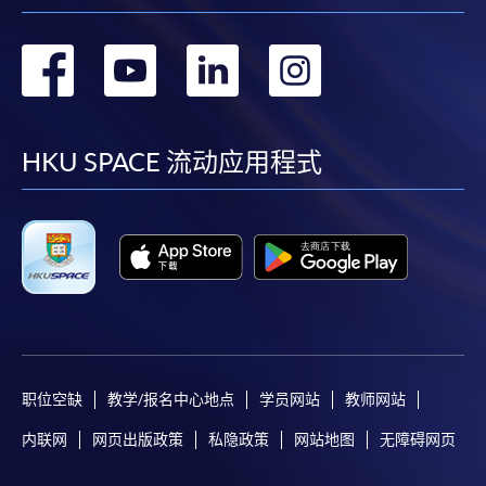
转
转
转
转
到
到
到
到
facebook
youtube
linkedin
instag
HKU SPACE 流动应用程式
职位空缺
教学/报名中心地点
学员网站
教师网站
内联网
网页出版政策
私隐政策
网站地图
无障碍网页