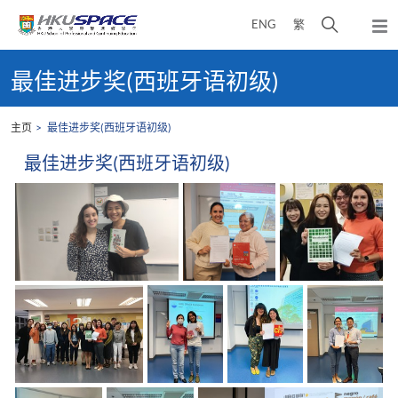
Skip
打
ENG
繁
to
弹
main
开
出
Main
content
搜
主
content
最佳进步奖(西班牙语初级)
菜
寻
start
单
介
主页
最佳进步奖(西班牙语初级)
面
最佳进步奖(西班牙语初级)