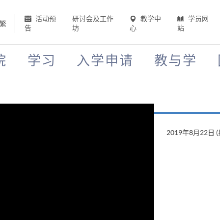
活动预
研讨会及工作
教学中
学员网
繁
告
坊
心
站
院
学习
入学申请
教与学
2019年8月22日 