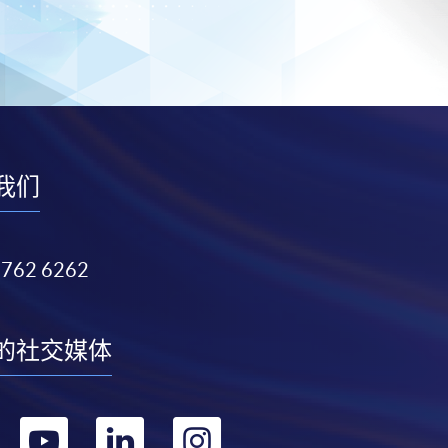
我们
3762 6262
的社交媒体
转
转
转
转