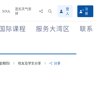
恶劣天气安
登
注
分
打
SOUL
排
册
入
享
开
至
搜
寻
国际课程
服务大湾区
联系
介
面
(星期四)
校友及学生分享
分享