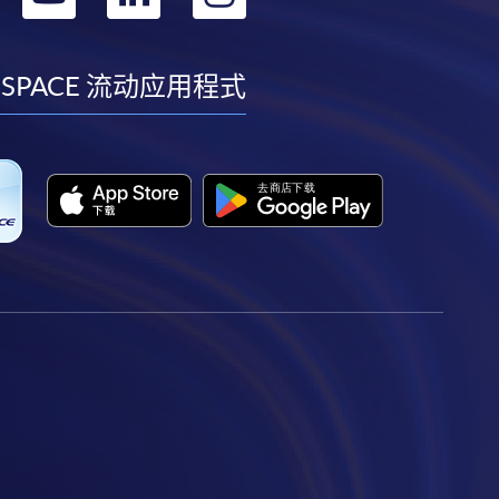
到
到
到
到
facebook
youtube
linkedin
instagram
 SPACE 流动应用程式