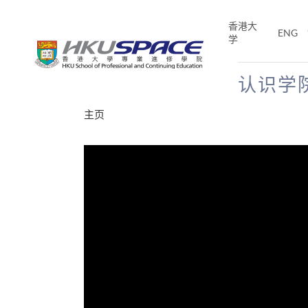
Skip
to
香港大
ENG
main
学
content
认识学
Main
主页
content
start
分享