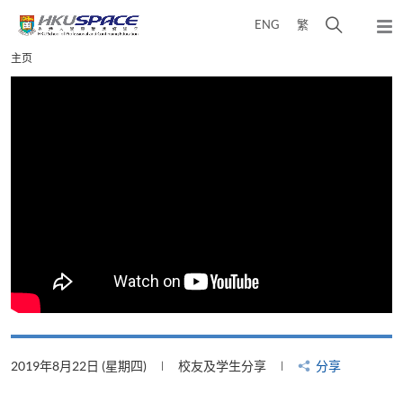
Skip
打
ENG
繁
to
弹
main
开
出
Main
主页
content
搜
主
content
菜
寻
start
单
介
面
2019年8月22日 (星期四)
校友及学生分享
分享
2