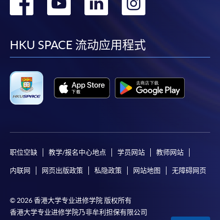
转
转
转
转
到
到
到
到
facebook
youtube
linkedin
instag
HKU SPACE 流动应用程式
职位空缺
教学/报名中心地点
学员网站
教师网站
内联网
网页出版政策
私隐政策
网站地图
无障碍网页
© 2026 香港大学专业进修学院 版权所有
香港大学专业进修学院乃非牟利担保有限公司