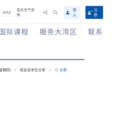
恶劣天气安
登
注
分
打
SOUL
排
册
入
享
开
至
搜
寻
国际课程
服务大湾区
联系
介
面
(星期四)
校友及学生分享
分享