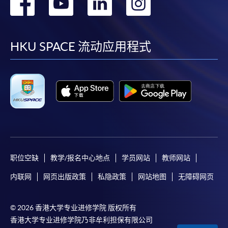
转
转
转
转
到
到
到
到
facebook
youtube
linkedin
instag
HKU SPACE 流动应用程式
职位空缺
教学/报名中心地点
学员网站
教师网站
内联网
网页出版政策
私隐政策
网站地图
无障碍网页
© 2026 香港大学专业进修学院 版权所有
香港大学专业进修学院乃非牟利担保有限公司