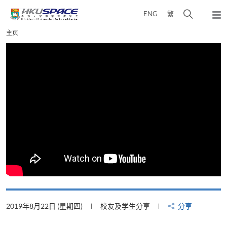
Skip
打
ENG
繁
to
弹
main
开
出
Main
主页
content
搜
主
content
菜
寻
start
单
介
面
2019年8月22日 (星期四)
校友及学生分享
分享
2