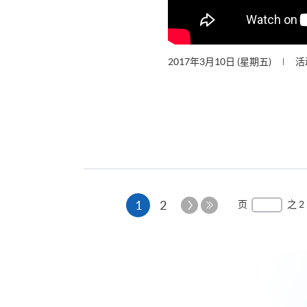
2017年3月10日 (星期五)
活
本
下
1
2
页
之 2
一
最
页
页
后
一
页