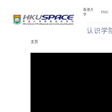
Skip
to
香港大
ENG
main
学
content
认识学
Main
主页
content
start
分享