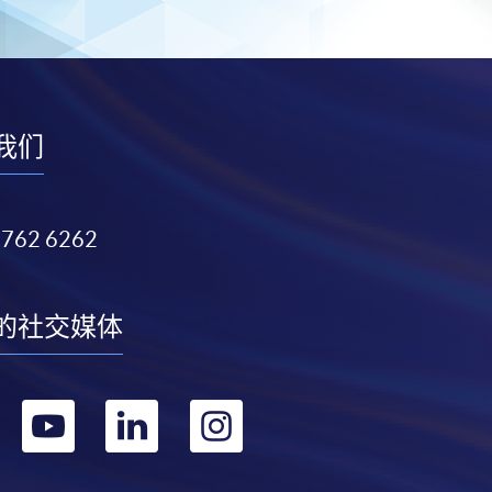
我们
3762 6262
的社交媒体
转
转
转
转
到
到
到
到