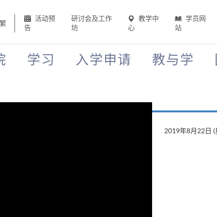
活动预
研讨会及工作
教学中
学员网
繁
告
坊
心
站
院
学习
入学申请
教与学
2019年8月22日 