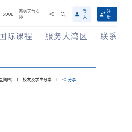
恶劣天气安
登
注
分
打
SOUL
排
册
入
享
开
至
搜
寻
国际课程
服务大湾区
联系
介
面
(星期四)
校友及学生分享
分享