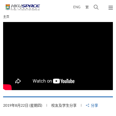
Skip
打
ENG
繁
to
弹
main
开
出
Main
主页
content
搜
主
content
菜
寻
start
单
介
面
2019年8月22日 (星期四)
校友及学生分享
分享
2