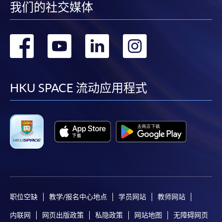
我们的社交媒体
转
转
转
转
到
到
到
到
facebook
youtube
linkedin
instag
HKU SPACE 流动应用程式
职位空缺
教学/报名中心地点
学员网站
教师网站
内联网
网页出版政策
私隐政策
网站地图
无障碍网页