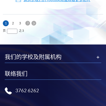
下
本
1
2
3
一
页
最
页
之 3
页
后
一
页
我们的学校及附属机构
联络我们
3762 6262