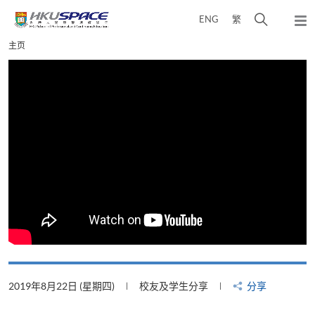
Skip
打
ENG
繁
to
弹
main
开
出
Main
主页
content
搜
主
content
菜
寻
start
单
介
面
2019年8月22日 (星期四)
校友及学生分享
分享
2