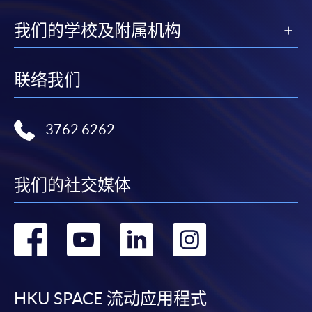
我们的学校及附属机构
联络我们
3762 6262
我们的社交媒体
转
转
转
转
到
到
到
到
facebook
youtube
linkedin
instag
HKU SPACE 流动应用程式