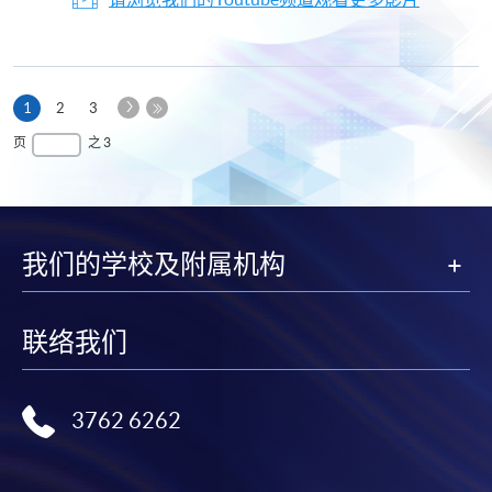
下
本
1
2
3
一
页
最
页
之 3
页
后
一
页
我们的学校及附属机构
联络我们
3762 6262