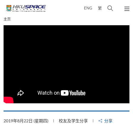
Skip
打
ENG
繁
to
弹
main
开
出
Main
主页
content
搜
主
content
菜
寻
start
单
介
面
2019年8月22日 (星期四)
校友及学生分享
分享
2