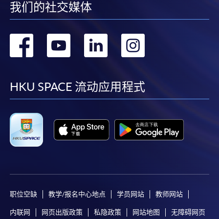
我们的社交媒体
转
转
转
转
到
到
到
到
facebook
youtube
linkedin
instag
HKU SPACE 流动应用程式
职位空缺
教学/报名中心地点
学员网站
教师网站
内联网
网页出版政策
私隐政策
网站地图
无障碍网页