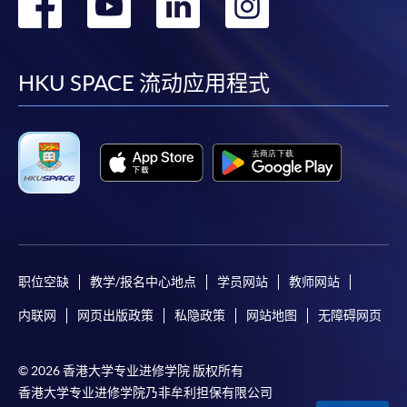
转
转
转
转
到
到
到
到
facebook
youtube
linkedin
instag
HKU SPACE 流动应用程式
职位空缺
教学/报名中心地点
学员网站
教师网站
内联网
网页出版政策
私隐政策
网站地图
无障碍网页
© 2026 香港大学专业进修学院 版权所有
香港大学专业进修学院乃非牟利担保有限公司