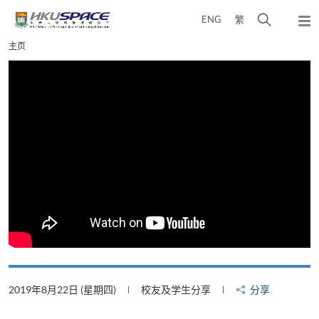
Skip
打
ENG
繁
to
弹
main
开
出
Main
主页
content
搜
主
content
菜
寻
start
单
介
面
2019年8月22日 (星期四)
校友及学生分享
分享
2