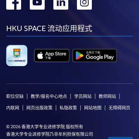
转
转
转
转
到
到
到
到
facebook
youtube
linkedin
instag
HKU SPACE 流动应用程式
职位空缺
教学/报名中心地点
学员网站
教师网站
内联网
网页出版政策
私隐政策
网站地图
无障碍网页
© 2026 香港大学专业进修学院 版权所有
香港大学专业进修学院乃非牟利担保有限公司