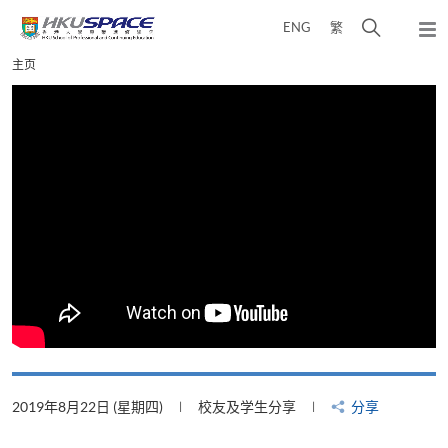
Skip
打
ENG
繁
to
弹
main
开
出
Main
主页
content
搜
主
content
菜
寻
start
单
介
面
2019年8月22日 (星期四)
校友及学生分享
分享
2