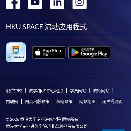
转
转
转
转
到
到
到
到
facebook
youtube
linkedin
instag
HKU SPACE 流动应用程式
职位空缺
教学/报名中心地点
学员网站
教师网站
内联网
网页出版政策
私隐政策
网站地图
无障碍网页
© 2026 香港大学专业进修学院 版权所有
香港大学专业进修学院乃非牟利担保有限公司