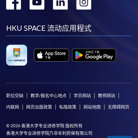
转
转
转
转
到
到
到
到
facebook
youtube
linkedin
instag
HKU SPACE 流动应用程式
职位空缺
教学/报名中心地点
学员网站
教师网站
内联网
网页出版政策
私隐政策
网站地图
无障碍网页
© 2026 香港大学专业进修学院 版权所有
香港大学专业进修学院乃非牟利担保有限公司