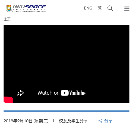
Skip
打
ENG
繁
to
弹
main
开
出
Main
主页
content
搜
主
content
菜
寻
start
单
介
面
2019年9月10日 (星期二)
校友及学生分享
分享
2